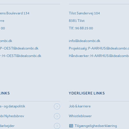
sens Boulevard 134
Tilst Søndervej 104
vre
8381 Tilst
1 00
Tlf.:
96 88 25 00
ombi.dk
info@idealcombi.dk
P-OEST@idealcombi.dk
Projektsalg:
P-AARHUS@idealcombi.
r:
H-OEST@idealcombi.dk
Håndværker:
H-AARHUS@idealcombi
LINKS
YDERLIGERE LINKS
s- og datapolitik
Job & karriere
mbi Nyhedsbrev
Whistleblower
darbejder
Tilgængelighedserklæring