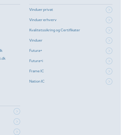
Vinduer privat
Vinduer erhverv
Kvalitetssikring og Certifikater
Vinduer
dk
Futura+
.dk
Futura+i
Frame IC
Nation IC