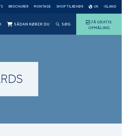
TS
BROCHURER
MONTAGE
SHOP TILBEHØR
UK
ISLAND
FÅ GRATIS
O
SÅDAN KØBER DU
SØG
OPMÅLING
ARDS