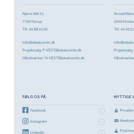
Nørre Allé 51
Arnold Niel
7760 Hurup
2650 Hvido
Tlf.:
96 88 25 00
Tlf.:
44 50 2
info@idealcombi.dk
info@idealc
Projektsalg:
P-VEST@idealcombi.dk
Projektsalg:
Håndværker:
H-VEST@idealcombi.dk
Håndværke
FØLG OS PÅ:
NYTTIGE 
Facebook
Privatliv
Idealco
Instagram
Find me
LinkedIn