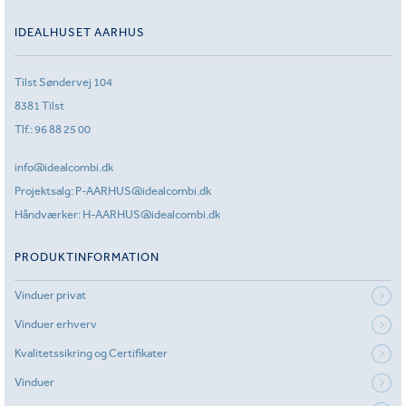
IDEALHUSET AARHUS
Tilst Søndervej 104
8381 Tilst
Tlf.:
96 88 25 00
info@idealcombi.dk
Projektsalg:
P-AARHUS@idealcombi.dk
Håndværker:
H-AARHUS@idealcombi.dk
PRODUKTINFORMATION
Vinduer privat
Vinduer erhverv
Kvalitetssikring og Certifikater
Vinduer