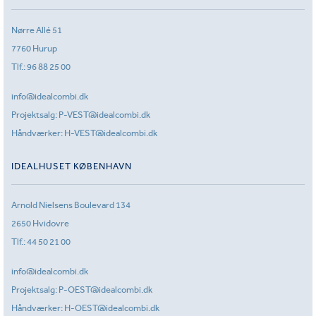
Nørre Allé 51
7760 Hurup
Tlf.:
96 88 25 00
info@idealcombi.dk
Projektsalg:
P-VEST@idealcombi.dk
Håndværker:
H-VEST@idealcombi.dk
IDEALHUSET KØBENHAVN
Arnold Nielsens Boulevard 134
2650 Hvidovre
Tlf.:
44 50 21 00
info@idealcombi.dk
Projektsalg:
P-OEST@idealcombi.dk
Håndværker:
H-OEST@idealcombi.dk