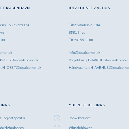
SET KØBENHAVN
IDEALHUSET AARHUS
sens Boulevard 134
Tilst Søndervej 104
vre
8381 Tilst
1 00
Tlf.:
96 88 25 00
ombi.dk
info@idealcombi.dk
P-OEST@idealcombi.dk
Projektsalg:
P-AARHUS@idealcombi.
r:
H-OEST@idealcombi.dk
Håndværker:
H-AARHUS@idealcombi
LINKS
YDERLIGERE LINKS
s- og datapolitik
Job & karriere
mbi Nyhedsbrev
Whistleblower