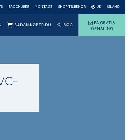
TS
BROCHURER
MONTAGE
SHOP TILBEHØR
UK
ISLAND
FÅ GRATIS
O
SÅDAN KØBER DU
SØG
OPMÅLING
VC-