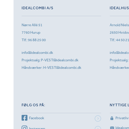
IDEALCOMBI A/S
IDEALHU
Nørre Allé 51
Arnold Niel
7760 Hurup
2650 Hvido
Tlf.:
96 88 25 00
Tlf.:
44 50 2
info@idealcombi.dk
info@idealc
Projektsalg:
P-VEST@idealcombi.dk
Projektsalg:
Håndværker:
H-VEST@idealcombi.dk
Håndværke
FØLG OS PÅ:
NYTTIGE 
Facebook
Privatliv
Idealco
Instagram