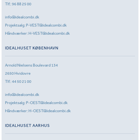
Tlf.:
96 88 25 00
info@idealcombi.dk
Projektsalg:
P-VEST@idealcombi.dk
Håndværker:
H-VEST@idealcombi.dk
IDEALHUSET KØBENHAVN
Arnold Nielsens Boulevard 134
2650 Hvidovre
Tlf.:
44 50 21 00
info@idealcombi.dk
Projektsalg:
P-OEST@idealcombi.dk
Håndværker:
H-OEST@idealcombi.dk
IDEALHUSET AARHUS