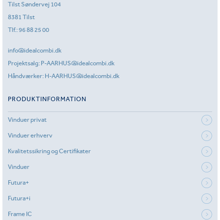
Tilst Søndervej 104
8381 Tilst
Tlf.:
96 88 25 00
info@idealcombi.dk
Projektsalg:
P-AARHUS@idealcombi.dk
Håndværker:
H-AARHUS@idealcombi.dk
PRODUKTINFORMATION
Vinduer privat
Vinduer erhverv
Kvalitetssikring og Certifikater
Vinduer
Futura+
Futura+i
Frame IC