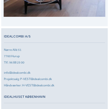
IDEALCOMBI A/S
Nørre Allé 51
7760 Hurup
Tlf.:
96 88 25 00
info@idealcombi.dk
Projektsalg:
P-VEST@idealcombi.dk
Håndværker:
H-VEST@idealcombi.dk
IDEALHUSET KØBENHAVN