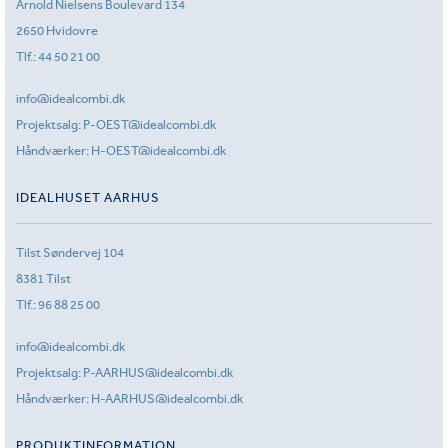
Arnold Nielsens Boulevard 134
2650 Hvidovre
Tlf.:
44 50 21 00
info@idealcombi.dk
Projektsalg:
P-OEST@idealcombi.dk
Håndværker:
H-OEST@idealcombi.dk
IDEALHUSET AARHUS
Tilst Søndervej 104
8381 Tilst
Tlf.:
96 88 25 00
info@idealcombi.dk
Projektsalg:
P-AARHUS@idealcombi.dk
Håndværker:
H-AARHUS@idealcombi.dk
PRODUKTINFORMATION