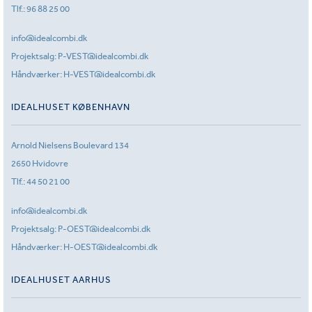
Tlf.:
96 88 25 00
info@idealcombi.dk
Projektsalg:
P-VEST@idealcombi.dk
Håndværker:
H-VEST@idealcombi.dk
IDEALHUSET KØBENHAVN
Arnold Nielsens Boulevard 134
2650 Hvidovre
Tlf.:
44 50 21 00
info@idealcombi.dk
Projektsalg:
P-OEST@idealcombi.dk
Håndværker:
H-OEST@idealcombi.dk
IDEALHUSET AARHUS