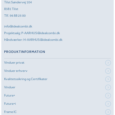
Tilst Søndervej 104
8381 Tilst
Tlf.:
96 88 25 00
info@idealcombi.dk
Projektsalg:
P-AARHUS@idealcombi.dk
Håndværker:
H-AARHUS@idealcombi.dk
PRODUKTINFORMATION
Vinduer privat
Vinduer erhverv
Kvalitetssikring og Certifikater
Vinduer
Futura+
Futura+i
Frame IC