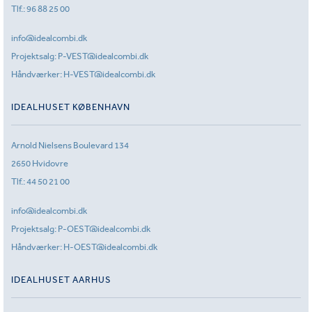
Tlf.:
96 88 25 00
info@idealcombi.dk
Projektsalg:
P-VEST@idealcombi.dk
Håndværker:
H-VEST@idealcombi.dk
IDEALHUSET KØBENHAVN
Arnold Nielsens Boulevard 134
2650 Hvidovre
Tlf.:
44 50 21 00
info@idealcombi.dk
Projektsalg:
P-OEST@idealcombi.dk
Håndværker:
H-OEST@idealcombi.dk
IDEALHUSET AARHUS