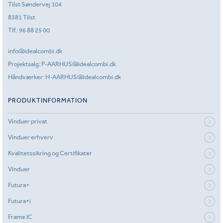
Tilst Søndervej 104
8381 Tilst
Tlf.:
96 88 25 00
info@idealcombi.dk
Projektsalg:
P-AARHUS@idealcombi.dk
Håndværker:
H-AARHUS@idealcombi.dk
PRODUKTINFORMATION
Vinduer privat
Vinduer erhverv
Kvalitetssikring og Certifikater
Vinduer
Futura+
Futura+i
Frame IC