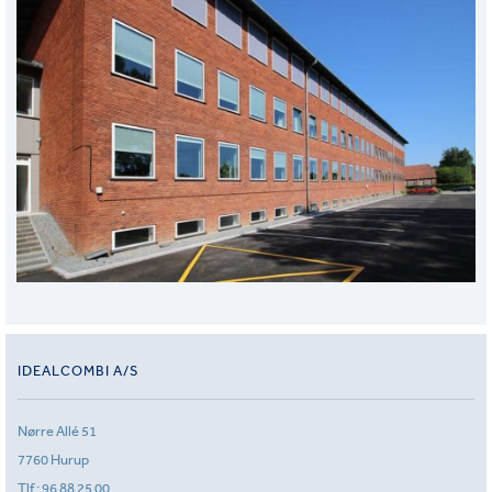
IDEALCOMBI A/S
Nørre Allé 51
7760 Hurup
Tlf.:
96 88 25 00