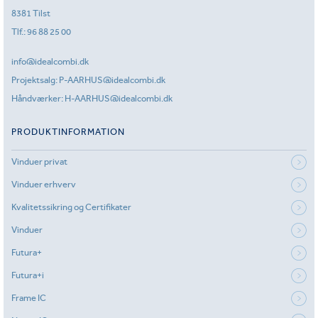
8381 Tilst
Tlf.:
96 88 25 00
info@idealcombi.dk
Projektsalg:
P-AARHUS@idealcombi.dk
Håndværker:
H-AARHUS@idealcombi.dk
PRODUKTINFORMATION
Vinduer privat
Vinduer erhverv
Kvalitetssikring og Certifikater
Vinduer
Futura+
Futura+i
Frame IC