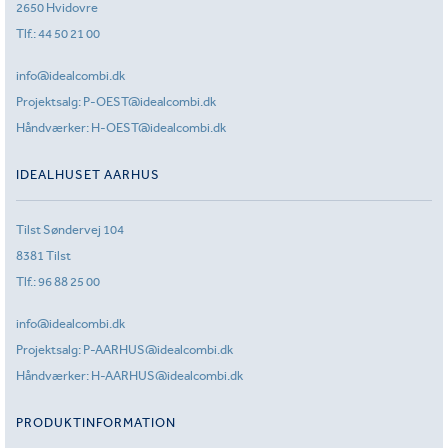
2650 Hvidovre
Tlf.:
44 50 21 00
info@idealcombi.dk
Projektsalg:
P-OEST@idealcombi.dk
Håndværker:
H-OEST@idealcombi.dk
IDEALHUSET AARHUS
Tilst Søndervej 104
8381 Tilst
Tlf.:
96 88 25 00
info@idealcombi.dk
Projektsalg:
P-AARHUS@idealcombi.dk
Håndværker:
H-AARHUS@idealcombi.dk
PRODUKTINFORMATION