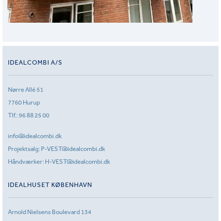
IDEALCOMBI A/S
Nørre Allé 51
7760 Hurup
Tlf.:
96 88 25 00
info@idealcombi.dk
Projektsalg:
P-VEST@idealcombi.dk
Håndværker:
H-VEST@idealcombi.dk
IDEALHUSET KØBENHAVN
Arnold Nielsens Boulevard 134