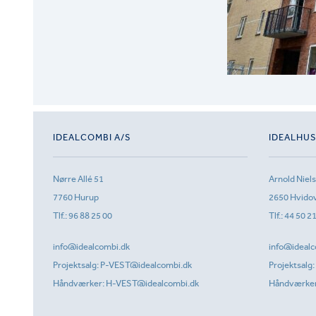
IDEALCOMBI A/S
IDEALHU
Nørre Allé 51
Arnold Niel
7760 Hurup
2650 Hvido
Tlf.:
96 88 25 00
Tlf.:
44 50 2
info@idealcombi.dk
info@idealc
Projektsalg:
P-VEST@idealcombi.dk
Projektsalg:
Håndværker:
H-VEST@idealcombi.dk
Håndværke