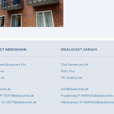
SET KØBENHAVN
IDEALHUSET AARHUS
sens Boulevard 134
Tilst Søndervej 104
vre
8381 Tilst
1 00
Tlf.:
96 88 25 00
ombi.dk
info@idealcombi.dk
P-OEST@idealcombi.dk
Projektsalg:
P-AARHUS@idealcombi.
r:
H-OEST@idealcombi.dk
Håndværker:
H-AARHUS@idealcombi