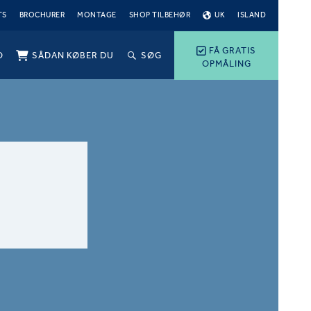
TS
BROCHURER
MONTAGE
SHOP TILBEHØR
UK
ISLAND
FÅ GRATIS
O
SÅDAN KØBER DU
SØG
OPMÅLING