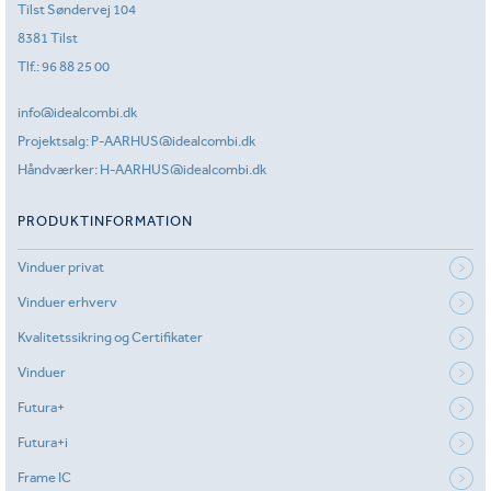
Tilst Søndervej 104
8381 Tilst
Tlf.:
96 88 25 00
info@idealcombi.dk
Projektsalg:
P-AARHUS@idealcombi.dk
Håndværker:
H-AARHUS@idealcombi.dk
PRODUKTINFORMATION
Vinduer privat
Vinduer erhverv
Kvalitetssikring og Certifikater
Vinduer
Futura+
Futura+i
Frame IC