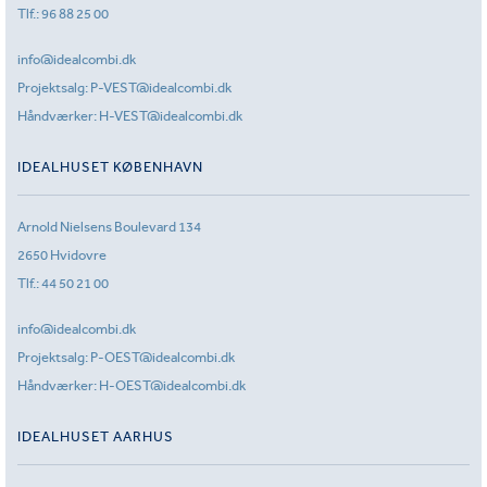
Tlf.:
96 88 25 00
info@idealcombi.dk
Projektsalg:
P-VEST@idealcombi.dk
Håndværker:
H-VEST@idealcombi.dk
IDEALHUSET KØBENHAVN
Arnold Nielsens Boulevard 134
2650 Hvidovre
Tlf.:
44 50 21 00
info@idealcombi.dk
Projektsalg:
P-OEST@idealcombi.dk
Håndværker:
H-OEST@idealcombi.dk
IDEALHUSET AARHUS