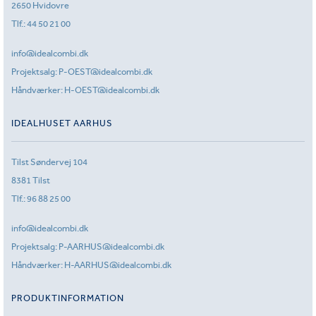
2650 Hvidovre
Tlf.:
44 50 21 00
info@idealcombi.dk
Projektsalg:
P-OEST@idealcombi.dk
Håndværker:
H-OEST@idealcombi.dk
IDEALHUSET AARHUS
Tilst Søndervej 104
8381 Tilst
Tlf.:
96 88 25 00
info@idealcombi.dk
Projektsalg:
P-AARHUS@idealcombi.dk
Håndværker:
H-AARHUS@idealcombi.dk
PRODUKTINFORMATION