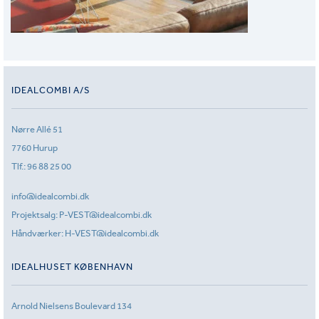
IDEALCOMBI A/S
Nørre Allé 51
7760 Hurup
Tlf.:
96 88 25 00
info@idealcombi.dk
Projektsalg:
P-VEST@idealcombi.dk
Håndværker:
H-VEST@idealcombi.dk
IDEALHUSET KØBENHAVN
Arnold Nielsens Boulevard 134