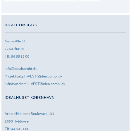
IDEALCOMBI A/S
Nørre Allé 51
7760 Hurup
Tlf.:
96 88 25 00
info@idealcombi.dk
Projektsalg:
P-VEST@idealcombi.dk
Håndværker:
H-VEST@idealcombi.dk
IDEALHUSET KØBENHAVN
Arnold Nielsens Boulevard 134
2650 Hvidovre
Tlf.:
44 50 21 00