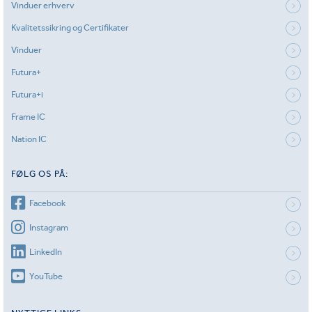
Vinduer erhverv
Kvalitetssikring og Certifikater
Vinduer
Futura+
Futura+i
Frame IC
Nation IC
FØLG OS PÅ:
Facebook
Instagram
LinkedIn
YouTube