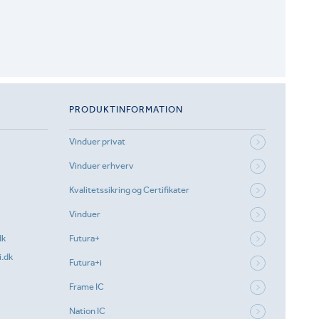
PRODUKTINFORMATION
Vinduer privat
Vinduer erhverv
Kvalitetssikring og Certifikater
Vinduer
dk
Futura+
.dk
Futura+i
Frame IC
Nation IC