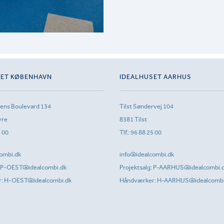
SET KØBENHAVN
IDEALHUSET AARHUS
sens Boulevard 134
Tilst Søndervej 104
vre
8381 Tilst
1 00
Tlf.:
96 88 25 00
ombi.dk
info@idealcombi.dk
P-OEST@idealcombi.dk
Projektsalg:
P-AARHUS@idealcombi.
r:
H-OEST@idealcombi.dk
Håndværker:
H-AARHUS@idealcombi