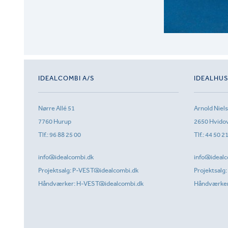
IDEALCOMBI A/S
IDEALHU
Nørre Allé 51
Arnold Niel
7760 Hurup
2650 Hvido
Tlf.:
96 88 25 00
Tlf.:
44 50 2
info@idealcombi.dk
info@idealc
Projektsalg:
P-VEST@idealcombi.dk
Projektsalg:
Håndværker:
H-VEST@idealcombi.dk
Håndværke