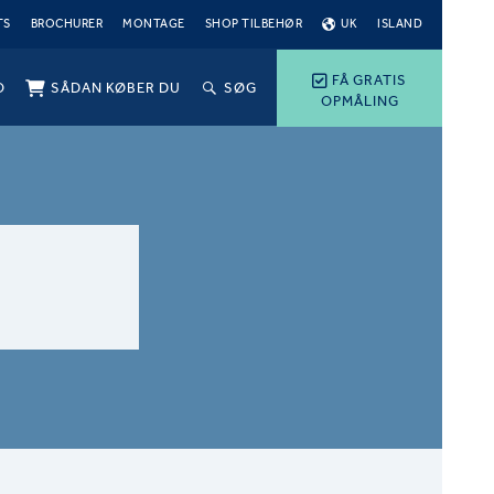
TS
BROCHURER
MONTAGE
SHOP TILBEHØR
UK
ISLAND
FÅ GRATIS
O
SÅDAN KØBER DU
SØG
OPMÅLING