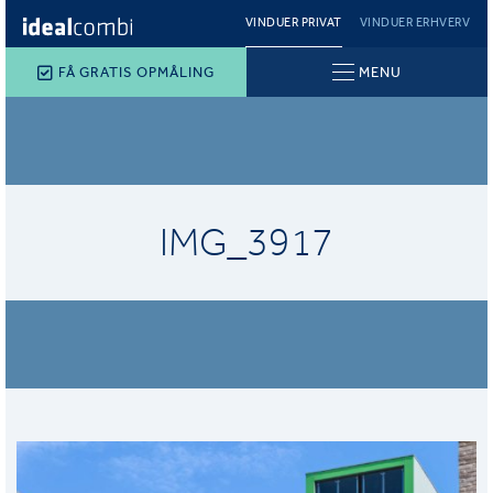
VINDUER PRIVAT
VINDUER ERHVERV
FÅ GRATIS OPMÅLING
MENU
IMG_3917