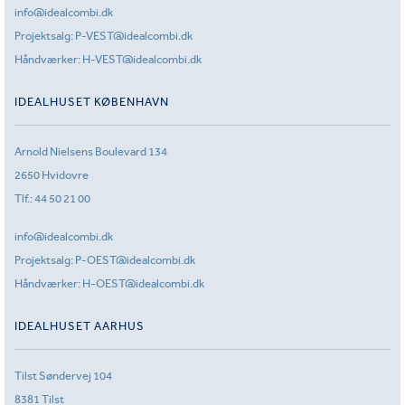
info@idealcombi.dk
Projektsalg:
P-VEST@idealcombi.dk
Håndværker:
H-VEST@idealcombi.dk
IDEALHUSET KØBENHAVN
Arnold Nielsens Boulevard 134
2650 Hvidovre
Tlf.:
44 50 21 00
info@idealcombi.dk
Projektsalg:
P-OEST@idealcombi.dk
Håndværker:
H-OEST@idealcombi.dk
IDEALHUSET AARHUS
Tilst Søndervej 104
8381 Tilst