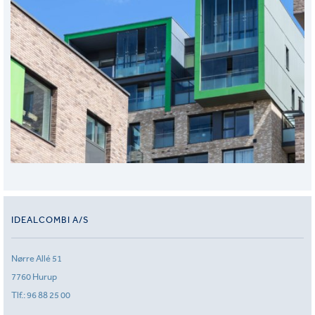
IDEALCOMBI A/S
Nørre Allé 51
7760 Hurup
Tlf.:
96 88 25 00