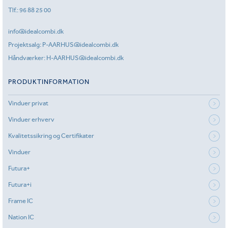
Tlf.:
96 88 25 00
info@idealcombi.dk
Projektsalg:
P-AARHUS@idealcombi.dk
Håndværker:
H-AARHUS@idealcombi.dk
PRODUKTINFORMATION
Vinduer privat
Vinduer erhverv
Kvalitetssikring og Certifikater
Vinduer
Futura+
Futura+i
Frame IC
Nation IC