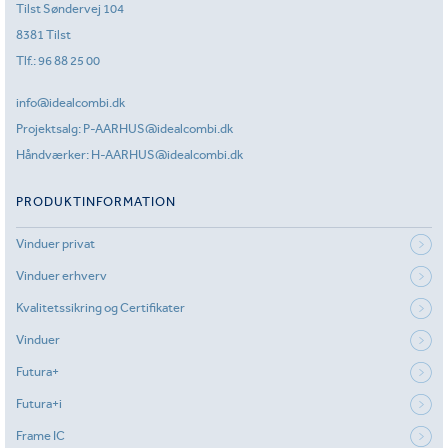
Tilst Søndervej 104
8381 Tilst
Tlf.:
96 88 25 00
info@idealcombi.dk
Projektsalg:
P-AARHUS@idealcombi.dk
Håndværker:
H-AARHUS@idealcombi.dk
PRODUKTINFORMATION
Vinduer privat
Vinduer erhverv
Kvalitetssikring og Certifikater
Vinduer
Futura+
Futura+i
Frame IC