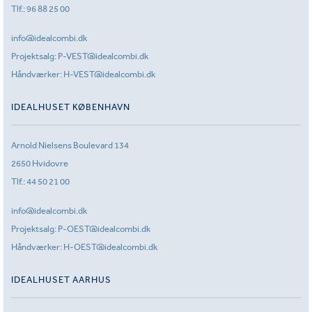
Tlf.:
96 88 25 00
info@idealcombi.dk
Projektsalg:
P-VEST@idealcombi.dk
Håndværker:
H-VEST@idealcombi.dk
IDEALHUSET KØBENHAVN
Arnold Nielsens Boulevard 134
2650 Hvidovre
Tlf.:
44 50 21 00
info@idealcombi.dk
Projektsalg:
P-OEST@idealcombi.dk
Håndværker:
H-OEST@idealcombi.dk
IDEALHUSET AARHUS