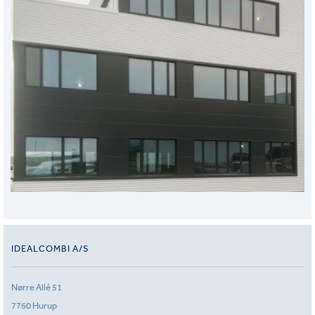
IDEALCOMBI A/S
Nørre Allé 51
7760 Hurup