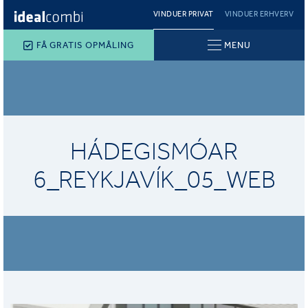
VINDUER PRIVAT
VINDUER ERHVERV
FÅ GRATIS OPMÅLING
MENU
HÁDEGISMÓAR
6_REYKJAVÍK_05_WEB