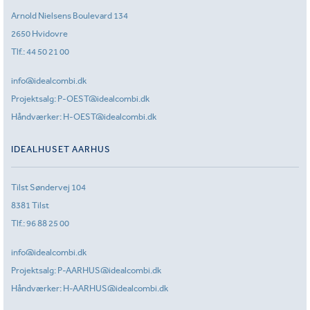
Arnold Nielsens Boulevard 134
2650 Hvidovre
Tlf.:
44 50 21 00
info@idealcombi.dk
Projektsalg:
P-OEST@idealcombi.dk
Håndværker:
H-OEST@idealcombi.dk
IDEALHUSET AARHUS
Tilst Søndervej 104
8381 Tilst
Tlf.:
96 88 25 00
info@idealcombi.dk
Projektsalg:
P-AARHUS@idealcombi.dk
Håndværker:
H-AARHUS@idealcombi.dk