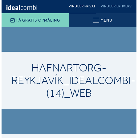
VINDUER PRIVAT
VINDUER ERHVERV
FÅ GRATIS OPMÅLING
MENU
HAFNARTORG-
REYKJAVÍK_IDEALCOMBI-
(14)_WEB