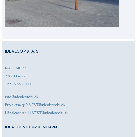
IDEALCOMBI A/S
Nørre Allé 51
7760 Hurup
Tlf.:
96 88 25 00
info@idealcombi.dk
Projektsalg:
P-VEST@idealcombi.dk
Håndværker:
H-VEST@idealcombi.dk
IDEALHUSET KØBENHAVN