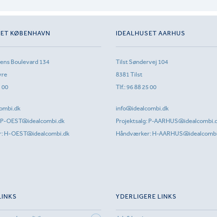
SET KØBENHAVN
IDEALHUSET AARHUS
sens Boulevard 134
Tilst Søndervej 104
vre
8381 Tilst
1 00
Tlf.:
96 88 25 00
ombi.dk
info@idealcombi.dk
P-OEST@idealcombi.dk
Projektsalg:
P-AARHUS@idealcombi.
r:
H-OEST@idealcombi.dk
Håndværker:
H-AARHUS@idealcombi
LINKS
YDERLIGERE LINKS