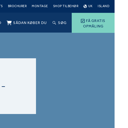
TS
BROCHURER
MONTAGE
SHOP TILBEHØR
UK
ISLAND
FÅ GRATIS
O
SÅDAN KØBER DU
SØG
OPMÅLING
-