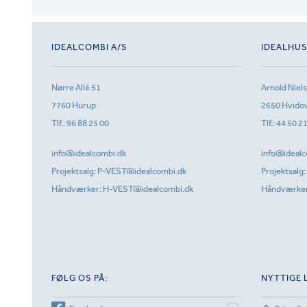
IDEALCOMBI A/S
IDEALHU
Nørre Allé 51
Arnold Niel
7760 Hurup
2650 Hvido
Tlf.:
96 88 25 00
Tlf.:
44 50 2
info@idealcombi.dk
info@idealc
Projektsalg:
P-VEST@idealcombi.dk
Projektsalg:
Håndværker:
H-VEST@idealcombi.dk
Håndværke
FØLG OS PÅ:
NYTTIGE 