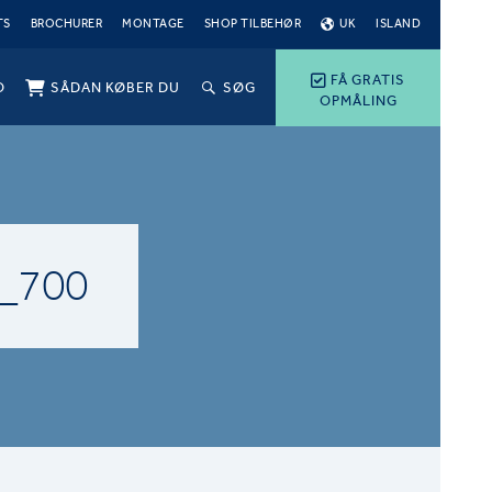
TS
BROCHURER
MONTAGE
SHOP TILBEHØR
UK
ISLAND
FÅ GRATIS
O
SÅDAN KØBER DU
SØG
OPMÅLING
_700