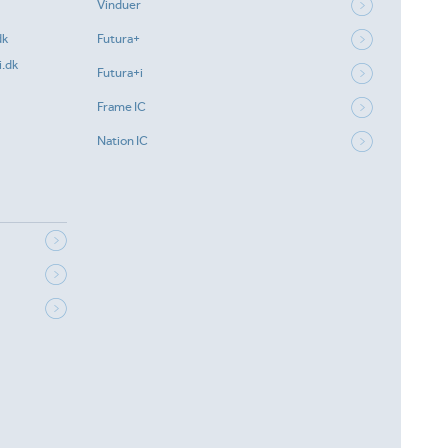
Vinduer
dk
Futura+
.dk
Futura+i
Frame IC
Nation IC