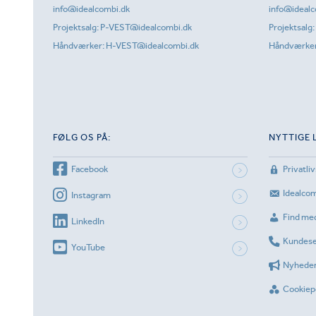
info@idealcombi.dk
info@idealc
Projektsalg:
P-VEST@idealcombi.dk
Projektsalg:
Håndværker:
H-VEST@idealcombi.dk
Håndværke
FØLG OS PÅ:
NYTTIGE 
Facebook
Privatliv
Idealco
Instagram
Find me
LinkedIn
Kundese
YouTube
Nyhede
Cookiepo