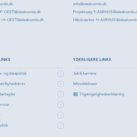
ombi.dk
info@idealcombi.dk
P-OEST@idealcombi.dk
Projektsalg:
P-AARHUS@idealcombi.
r:
H-OEST@idealcombi.dk
Håndværker:
H-AARHUS@idealcombi
LINKS
YDERLIGERE LINKS
s- og datapolitik
Job & karriere
mbi Nyhedsbrev
Whistleblower
darbejder
Tilgængelighedserklæring
rvice
r
litik