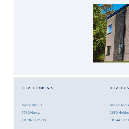
IDEALCOMBI A/S
IDEALHU
Nørre Allé 51
Arnold Niel
7760 Hurup
2650 Hvido
Tlf.:
96 88 25 00
Tlf.:
44 50 2