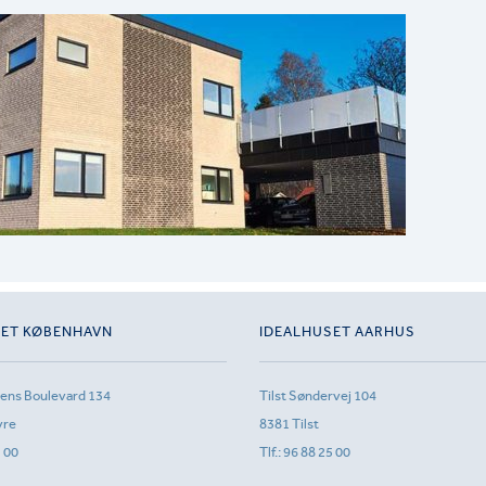
SET KØBENHAVN
IDEALHUSET AARHUS
sens Boulevard 134
Tilst Søndervej 104
vre
8381 Tilst
1 00
Tlf.:
96 88 25 00