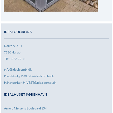
IDEALCOMBI A/S
Nørre Allé 51
7760 Hurup
Tlf.:
96 88 25 00
info@idealcombi.dk
Projektsalg:
P-VEST@idealcombi.dk
Håndværker:
H-VEST@idealcombi.dk
IDEALHUSET KØBENHAVN
Arnold Nielsens Boulevard 134