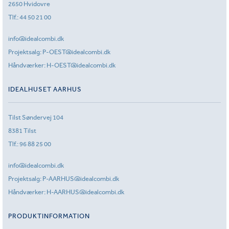
2650 Hvidovre
Tlf.:
44 50 21 00
info@idealcombi.dk
Projektsalg:
P-OEST@idealcombi.dk
Håndværker:
H-OEST@idealcombi.dk
IDEALHUSET AARHUS
Tilst Søndervej 104
8381 Tilst
Tlf.:
96 88 25 00
info@idealcombi.dk
Projektsalg:
P-AARHUS@idealcombi.dk
Håndværker:
H-AARHUS@idealcombi.dk
PRODUKTINFORMATION