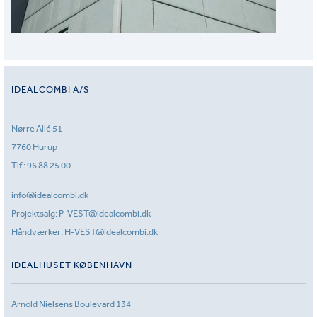
IDEALCOMBI A/S
Nørre Allé 51
7760 Hurup
Tlf.:
96 88 25 00
info@idealcombi.dk
Projektsalg:
P-VEST@idealcombi.dk
Håndværker:
H-VEST@idealcombi.dk
IDEALHUSET KØBENHAVN
Arnold Nielsens Boulevard 134