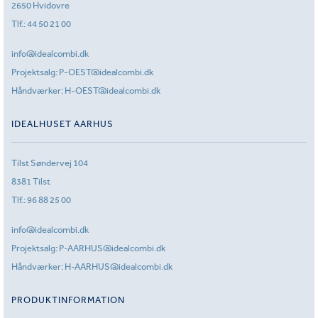
2650 Hvidovre
Tlf.:
44 50 21 00
info@idealcombi.dk
Projektsalg:
P-OEST@idealcombi.dk
Håndværker:
H-OEST@idealcombi.dk
IDEALHUSET AARHUS
Tilst Søndervej 104
8381 Tilst
Tlf.:
96 88 25 00
info@idealcombi.dk
Projektsalg:
P-AARHUS@idealcombi.dk
Håndværker:
H-AARHUS@idealcombi.dk
PRODUKTINFORMATION