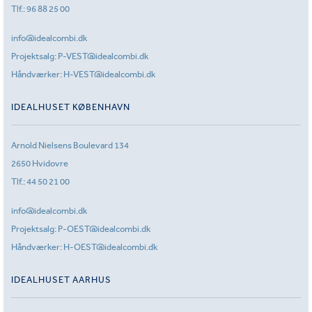
Tlf.:
96 88 25 00
info@idealcombi.dk
Projektsalg:
P-VEST@idealcombi.dk
Håndværker:
H-VEST@idealcombi.dk
IDEALHUSET KØBENHAVN
Arnold Nielsens Boulevard 134
2650 Hvidovre
Tlf.:
44 50 21 00
info@idealcombi.dk
Projektsalg:
P-OEST@idealcombi.dk
Håndværker:
H-OEST@idealcombi.dk
IDEALHUSET AARHUS