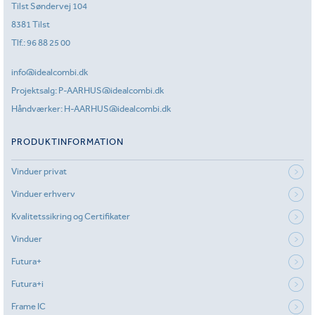
Tilst Søndervej 104
8381 Tilst
Tlf.:
96 88 25 00
info@idealcombi.dk
Projektsalg:
P-AARHUS@idealcombi.dk
Håndværker:
H-AARHUS@idealcombi.dk
PRODUKTINFORMATION
Vinduer privat
Vinduer erhverv
Kvalitetssikring og Certifikater
Vinduer
Futura+
Futura+i
Frame IC