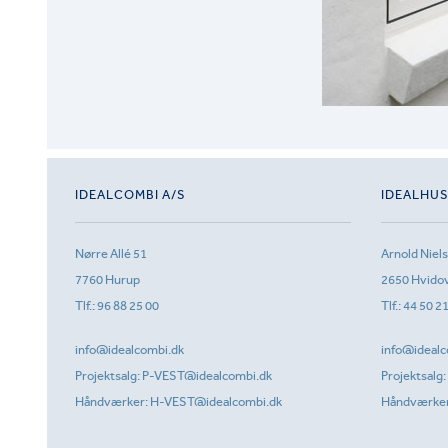
IDEALCOMBI A/S
IDEALHU
Nørre Allé 51
Arnold Niel
7760 Hurup
2650 Hvido
Tlf.:
96 88 25 00
Tlf.:
44 50 2
info@idealcombi.dk
info@idealc
Projektsalg:
P-VEST@idealcombi.dk
Projektsalg:
Håndværker:
H-VEST@idealcombi.dk
Håndværke