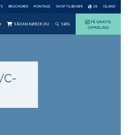
TS
BROCHURER
MONTAGE
SHOP TILBEHØR
UK
ISLAND
FÅ GRATIS
O
SÅDAN KØBER DU
SØG
OPMÅLING
VC-