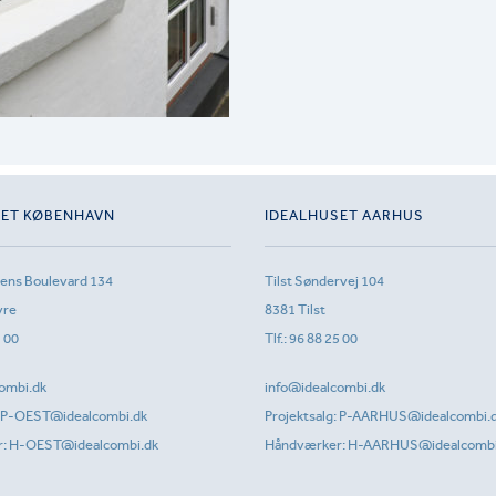
SET KØBENHAVN
IDEALHUSET AARHUS
sens Boulevard 134
Tilst Søndervej 104
vre
8381 Tilst
1 00
Tlf.:
96 88 25 00
ombi.dk
info@idealcombi.dk
P-OEST@idealcombi.dk
Projektsalg:
P-AARHUS@idealcombi.
r:
H-OEST@idealcombi.dk
Håndværker:
H-AARHUS@idealcombi