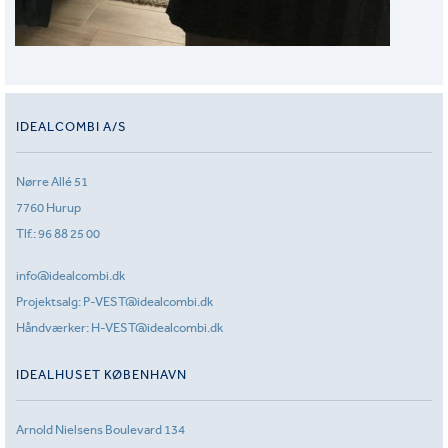
IDEALCOMBI A/S
Nørre Allé 51
7760 Hurup
Tlf.:
96 88 25 00
info@idealcombi.dk
Projektsalg:
P-VEST@idealcombi.dk
Håndværker:
H-VEST@idealcombi.dk
IDEALHUSET KØBENHAVN
Arnold Nielsens Boulevard 134