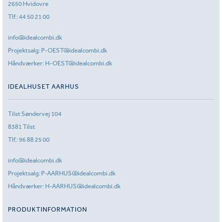
2650 Hvidovre
Tlf.:
44 50 21 00
info@idealcombi.dk
Projektsalg:
P-OEST@idealcombi.dk
Håndværker:
H-OEST@idealcombi.dk
IDEALHUSET AARHUS
Tilst Søndervej 104
8381 Tilst
Tlf.:
96 88 25 00
info@idealcombi.dk
Projektsalg:
P-AARHUS@idealcombi.dk
Håndværker:
H-AARHUS@idealcombi.dk
PRODUKTINFORMATION