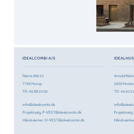
IDEALCOMBI A/S
IDEALHU
Nørre Allé 51
Arnold Niel
7760 Hurup
2650 Hvido
Tlf.:
96 88 25 00
Tlf.:
44 50 2
info@idealcombi.dk
info@idealc
Projektsalg:
P-VEST@idealcombi.dk
Projektsalg:
Håndværker:
H-VEST@idealcombi.dk
Håndværke