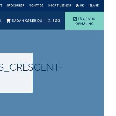
TS
BROCHURER
MONTAGE
SHOP TILBEHØR
UK
ISLAND
FÅ GRATIS
O
SÅDAN KØBER DU
SØG
OPMÅLING
S_CRESCENT-