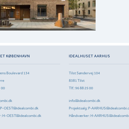
SET KØBENHAVN
IDEALHUSET AARHUS
sens Boulevard 134
Tilst Søndervej 104
vre
8381 Tilst
1 00
Tlf.:
96 88 25 00
ombi.dk
info@idealcombi.dk
P-OEST@idealcombi.dk
Projektsalg:
P-AARHUS@idealcombi.
r:
H-OEST@idealcombi.dk
Håndværker:
H-AARHUS@idealcombi