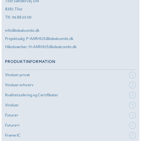
Tilst Søndervej 104
8381 Tilst
Tlf.:
96 88 25 00
info@idealcombi.dk
Projektsalg:
P-AARHUS@idealcombi.dk
Håndværker:
H-AARHUS@idealcombi.dk
PRODUKTINFORMATION
Vinduer privat
Vinduer erhverv
Kvalitetssikring og Certifikater
Vinduer
Futura+
Futura+i
Frame IC