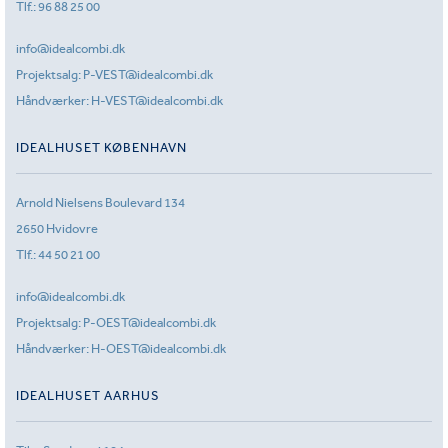
Tlf.:
96 88 25 00
info@idealcombi.dk
Projektsalg:
P-VEST@idealcombi.dk
Håndværker:
H-VEST@idealcombi.dk
IDEALHUSET KØBENHAVN
Arnold Nielsens Boulevard 134
2650 Hvidovre
Tlf.:
44 50 21 00
info@idealcombi.dk
Projektsalg:
P-OEST@idealcombi.dk
Håndværker:
H-OEST@idealcombi.dk
IDEALHUSET AARHUS