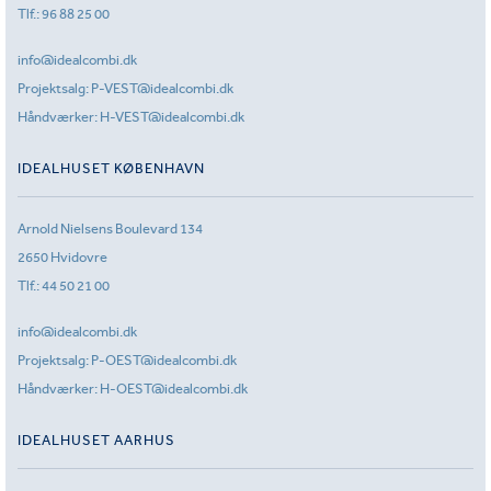
Tlf.:
96 88 25 00
info@idealcombi.dk
Projektsalg:
P-VEST@idealcombi.dk
Håndværker:
H-VEST@idealcombi.dk
IDEALHUSET KØBENHAVN
Arnold Nielsens Boulevard 134
2650 Hvidovre
Tlf.:
44 50 21 00
info@idealcombi.dk
Projektsalg:
P-OEST@idealcombi.dk
Håndværker:
H-OEST@idealcombi.dk
IDEALHUSET AARHUS