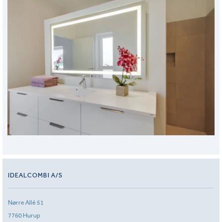
IDEALCOMBI A/S
Nørre Allé 51
7760 Hurup