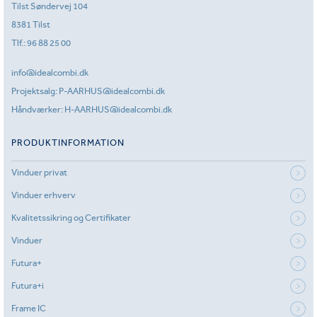
Tilst Søndervej 104
8381 Tilst
Tlf.:
96 88 25 00
info@idealcombi.dk
Projektsalg:
P-AARHUS@idealcombi.dk
Håndværker:
H-AARHUS@idealcombi.dk
PRODUKTINFORMATION
Vinduer privat
Vinduer erhverv
Kvalitetssikring og Certifikater
Vinduer
Futura+
Futura+i
Frame IC