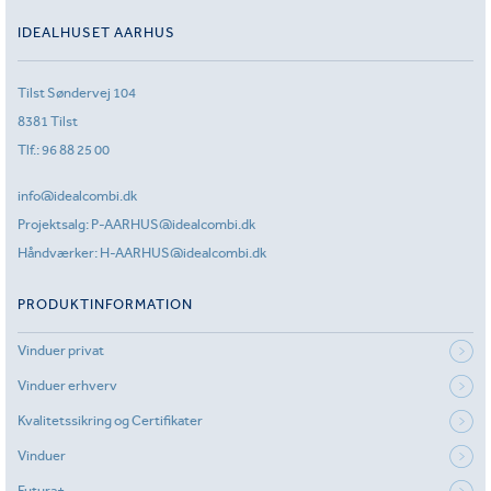
IDEALHUSET AARHUS
Tilst Søndervej 104
8381 Tilst
Tlf.:
96 88 25 00
info@idealcombi.dk
Projektsalg:
P-AARHUS@idealcombi.dk
Håndværker:
H-AARHUS@idealcombi.dk
PRODUKTINFORMATION
Vinduer privat
Vinduer erhverv
Kvalitetssikring og Certifikater
Vinduer
Futura+