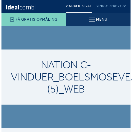
VINDUER PRIVAT
VINDUER ERHVERV
FÅ GRATIS OPMÅLING
MENU
NATIONIC-
VINDUER_BOELSMOSEVEJ
(5)_WEB