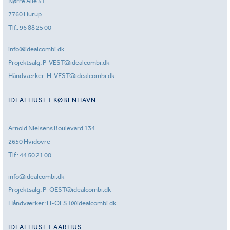
Nørre Allé 51
7760 Hurup
Tlf.:
96 88 25 00
info@idealcombi.dk
Projektsalg:
P-VEST@idealcombi.dk
Håndværker:
H-VEST@idealcombi.dk
IDEALHUSET KØBENHAVN
Arnold Nielsens Boulevard 134
2650 Hvidovre
Tlf.:
44 50 21 00
info@idealcombi.dk
Projektsalg:
P-OEST@idealcombi.dk
Håndværker:
H-OEST@idealcombi.dk
IDEALHUSET AARHUS