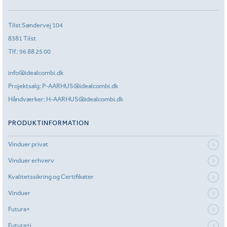
Tilst Søndervej 104
8381 Tilst
Tlf.:
96 88 25 00
info@idealcombi.dk
Projektsalg:
P-AARHUS@idealcombi.dk
Håndværker:
H-AARHUS@idealcombi.dk
PRODUKTINFORMATION
Vinduer privat
Vinduer erhverv
Kvalitetssikring og Certifikater
Vinduer
Futura+
Futura+i