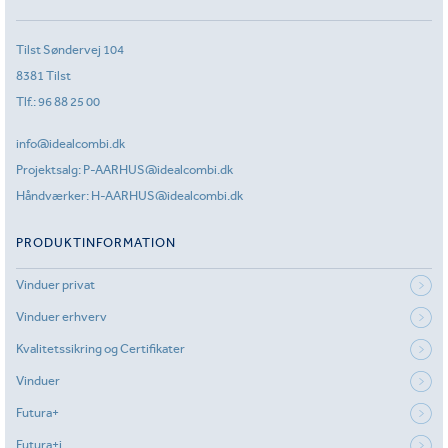
Tilst Søndervej 104
8381 Tilst
Tlf.:
96 88 25 00
info@idealcombi.dk
Projektsalg:
P-AARHUS@idealcombi.dk
Håndværker:
H-AARHUS@idealcombi.dk
PRODUKTINFORMATION
Vinduer privat
Vinduer erhverv
Kvalitetssikring og Certifikater
Vinduer
Futura+
Futura+i