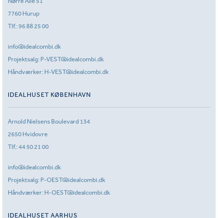
Nørre Allé 51
7760 Hurup
Tlf.:
96 88 25 00
info@idealcombi.dk
Projektsalg:
P-VEST@idealcombi.dk
Håndværker:
H-VEST@idealcombi.dk
IDEALHUSET KØBENHAVN
Arnold Nielsens Boulevard 134
2650 Hvidovre
Tlf.:
44 50 21 00
info@idealcombi.dk
Projektsalg:
P-OEST@idealcombi.dk
Håndværker:
H-OEST@idealcombi.dk
IDEALHUSET AARHUS