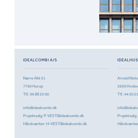
IDEALCOMBI A/S
IDEALHU
Nørre Allé 51
Arnold Niel
7760 Hurup
2650 Hvido
Tlf.:
96 88 25 00
Tlf.:
44 50 2
info@idealcombi.dk
info@idealc
Projektsalg:
P-VEST@idealcombi.dk
Projektsalg:
Håndværker:
H-VEST@idealcombi.dk
Håndværke