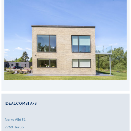
IDEALCOMBI A/S
Nørre Allé 51
7760 Hurup