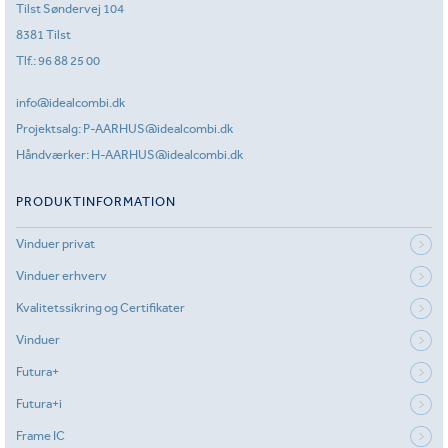
Tilst Søndervej 104
8381 Tilst
Tlf.:
96 88 25 00
info@idealcombi.dk
Projektsalg:
P-AARHUS@idealcombi.dk
Håndværker:
H-AARHUS@idealcombi.dk
PRODUKTINFORMATION
Vinduer privat
Vinduer erhverv
Kvalitetssikring og Certifikater
Vinduer
Futura+
Futura+i
Frame IC