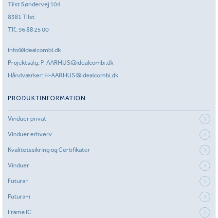
Tilst Søndervej 104
8381 Tilst
Tlf.:
96 88 25 00
info@idealcombi.dk
Projektsalg:
P-AARHUS@idealcombi.dk
Håndværker:
H-AARHUS@idealcombi.dk
PRODUKTINFORMATION
Vinduer privat
Vinduer erhverv
Kvalitetssikring og Certifikater
Vinduer
Futura+
Futura+i
Frame IC