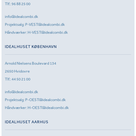
Tlf.:
96 88 25 00
info@idealcombi.dk
Projektsalg:
P-VEST@idealcombi.dk
Håndværker:
H-VEST@idealcombi.dk
IDEALHUSET KØBENHAVN
Arnold Nielsens Boulevard 134
2650 Hvidovre
Tlf.:
44 50 21 00
info@idealcombi.dk
Projektsalg:
P-OEST@idealcombi.dk
Håndværker:
H-OEST@idealcombi.dk
IDEALHUSET AARHUS