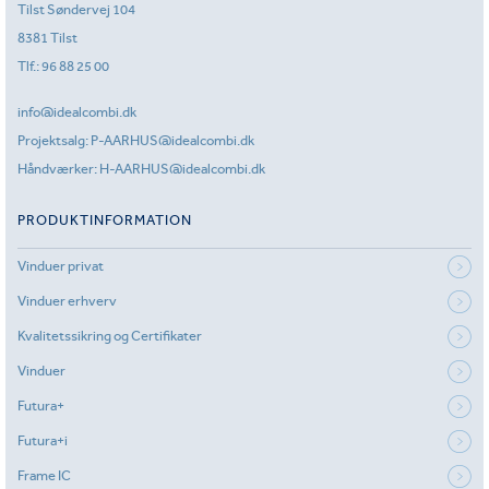
Tilst Søndervej 104
8381 Tilst
Tlf.:
96 88 25 00
info@idealcombi.dk
Projektsalg:
P-AARHUS@idealcombi.dk
Håndværker:
H-AARHUS@idealcombi.dk
PRODUKTINFORMATION
Vinduer privat
Vinduer erhverv
Kvalitetssikring og Certifikater
Vinduer
Futura+
Futura+i
Frame IC