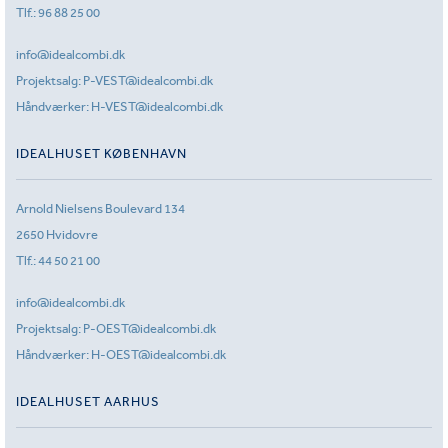
Tlf.:
96 88 25 00
info@idealcombi.dk
Projektsalg:
P-VEST@idealcombi.dk
Håndværker:
H-VEST@idealcombi.dk
IDEALHUSET KØBENHAVN
Arnold Nielsens Boulevard 134
2650 Hvidovre
Tlf.:
44 50 21 00
info@idealcombi.dk
Projektsalg:
P-OEST@idealcombi.dk
Håndværker:
H-OEST@idealcombi.dk
IDEALHUSET AARHUS