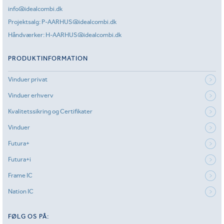
info@idealcombi.dk
Projektsalg:
P-AARHUS@idealcombi.dk
Håndværker:
H-AARHUS@idealcombi.dk
PRODUKTINFORMATION
Vinduer privat
Vinduer erhverv
Kvalitetssikring og Certifikater
Vinduer
Futura+
Futura+i
Frame IC
Nation IC
FØLG OS PÅ: