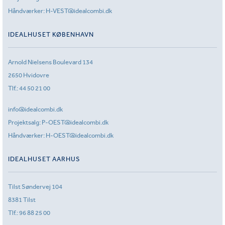
Håndværker:
H-VEST@idealcombi.dk
IDEALHUSET KØBENHAVN
Arnold Nielsens Boulevard 134
2650 Hvidovre
Tlf.:
44 50 21 00
info@idealcombi.dk
Projektsalg:
P-OEST@idealcombi.dk
Håndværker:
H-OEST@idealcombi.dk
IDEALHUSET AARHUS
Tilst Søndervej 104
8381 Tilst
Tlf.:
96 88 25 00