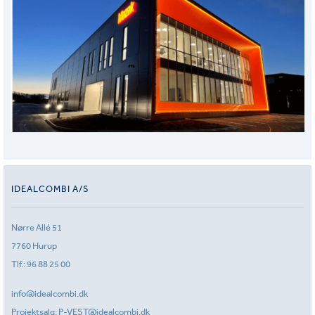
IDEALCOMBI A/S
Nørre Allé 51
7760 Hurup
Tlf.:
96 88 25 00
info@idealcombi.dk
Projektsalg:
P-VEST@idealcombi.dk