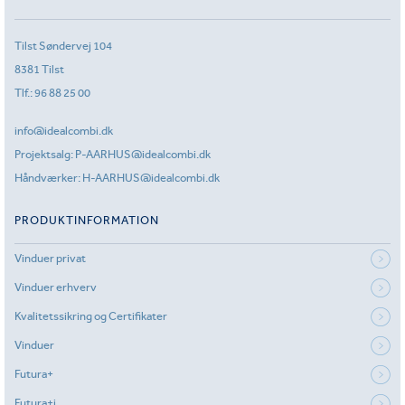
Tilst Søndervej 104
8381 Tilst
Tlf.:
96 88 25 00
info@idealcombi.dk
Projektsalg:
P-AARHUS@idealcombi.dk
Håndværker:
H-AARHUS@idealcombi.dk
PRODUKTINFORMATION
Vinduer privat
Vinduer erhverv
Kvalitetssikring og Certifikater
Vinduer
Futura+
Futura+i