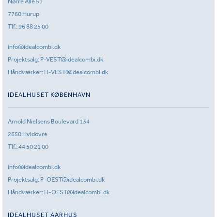
Nørre Allé 51
7760 Hurup
Tlf.:
96 88 25 00
info@idealcombi.dk
Projektsalg:
P-VEST@idealcombi.dk
Håndværker:
H-VEST@idealcombi.dk
IDEALHUSET KØBENHAVN
Arnold Nielsens Boulevard 134
2650 Hvidovre
Tlf.:
44 50 21 00
info@idealcombi.dk
Projektsalg:
P-OEST@idealcombi.dk
Håndværker:
H-OEST@idealcombi.dk
IDEALHUSET AARHUS