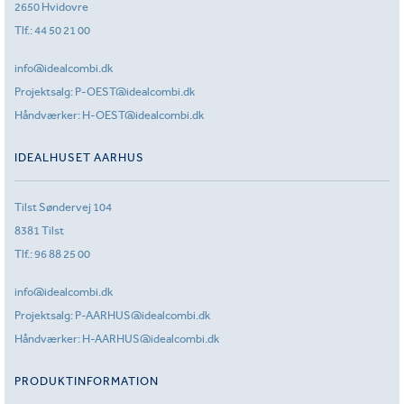
2650 Hvidovre
Tlf.:
44 50 21 00
info@idealcombi.dk
Projektsalg:
P-OEST@idealcombi.dk
Håndværker:
H-OEST@idealcombi.dk
IDEALHUSET AARHUS
Tilst Søndervej 104
8381 Tilst
Tlf.:
96 88 25 00
info@idealcombi.dk
Projektsalg:
P-AARHUS@idealcombi.dk
Håndværker:
H-AARHUS@idealcombi.dk
PRODUKTINFORMATION