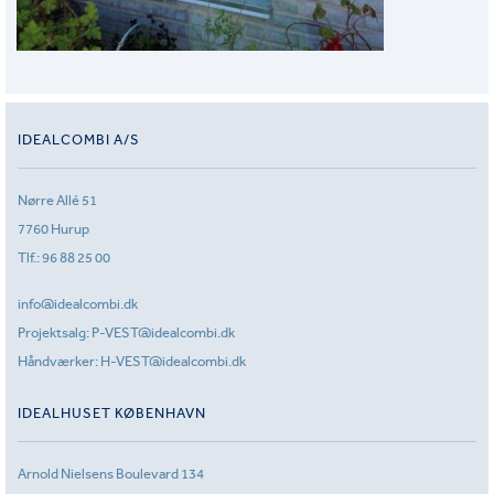
IDEALCOMBI A/S
Nørre Allé 51
7760 Hurup
Tlf.:
96 88 25 00
info@idealcombi.dk
Projektsalg:
P-VEST@idealcombi.dk
Håndværker:
H-VEST@idealcombi.dk
IDEALHUSET KØBENHAVN
Arnold Nielsens Boulevard 134