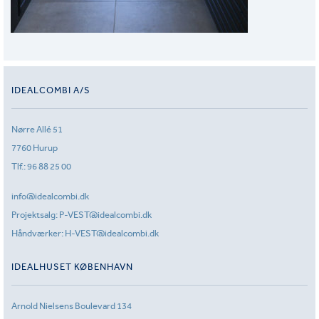
IDEALCOMBI A/S
Nørre Allé 51
7760 Hurup
Tlf.:
96 88 25 00
info@idealcombi.dk
Projektsalg:
P-VEST@idealcombi.dk
Håndværker:
H-VEST@idealcombi.dk
IDEALHUSET KØBENHAVN
Arnold Nielsens Boulevard 134