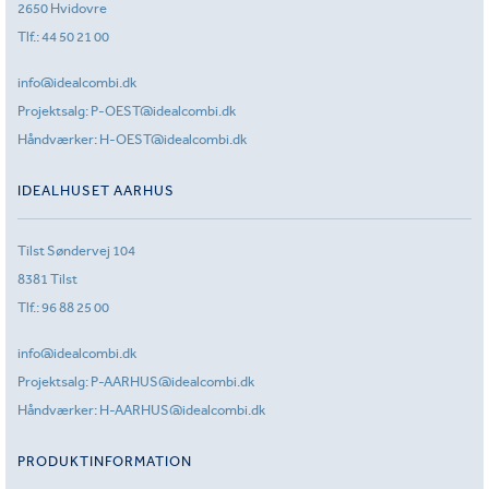
2650 Hvidovre
Tlf.:
44 50 21 00
info@idealcombi.dk
Projektsalg:
P-OEST@idealcombi.dk
Håndværker:
H-OEST@idealcombi.dk
IDEALHUSET AARHUS
Tilst Søndervej 104
8381 Tilst
Tlf.:
96 88 25 00
info@idealcombi.dk
Projektsalg:
P-AARHUS@idealcombi.dk
Håndværker:
H-AARHUS@idealcombi.dk
PRODUKTINFORMATION