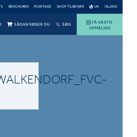
TS
BROCHURER
MONTAGE
SHOP TILBEHØR
UK
ISLAND
FÅ GRATIS
O
SÅDAN KØBER DU
SØG
OPMÅLING
WALKENDORF_FVC-