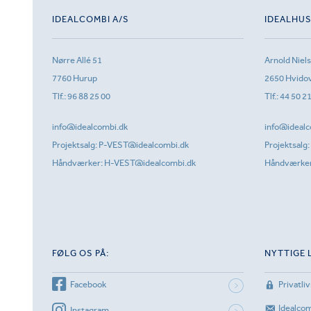
IDEALCOMBI A/S
IDEALHU
Nørre Allé 51
Arnold Niel
7760 Hurup
2650 Hvido
Tlf.:
96 88 25 00
Tlf.:
44 50 2
info@idealcombi.dk
info@idealc
Projektsalg:
P-VEST@idealcombi.dk
Projektsalg:
Håndværker:
H-VEST@idealcombi.dk
Håndværke
FØLG OS PÅ:
NYTTIGE 
Facebook
Privatliv
Idealco
Instagram