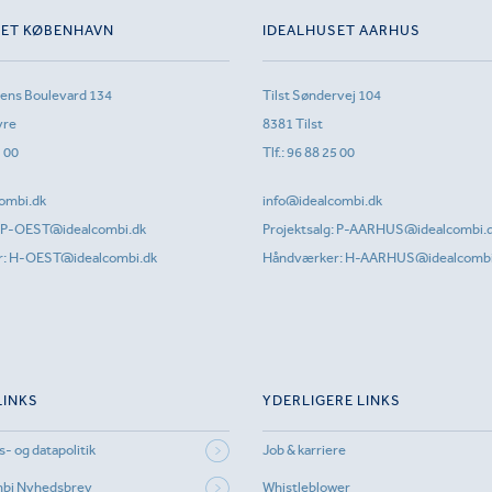
SET KØBENHAVN
IDEALHUSET AARHUS
sens Boulevard 134
Tilst Søndervej 104
vre
8381 Tilst
1 00
Tlf.:
96 88 25 00
ombi.dk
info@idealcombi.dk
P-OEST@idealcombi.dk
Projektsalg:
P-AARHUS@idealcombi.
r:
H-OEST@idealcombi.dk
Håndværker:
H-AARHUS@idealcombi
LINKS
YDERLIGERE LINKS
s- og datapolitik
Job & karriere
mbi Nyhedsbrev
Whistleblower