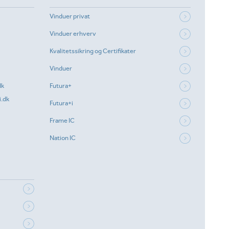
Vinduer privat
Vinduer erhverv
Kvalitetssikring og Certifikater
Vinduer
dk
Futura+
.dk
Futura+i
Frame IC
Nation IC