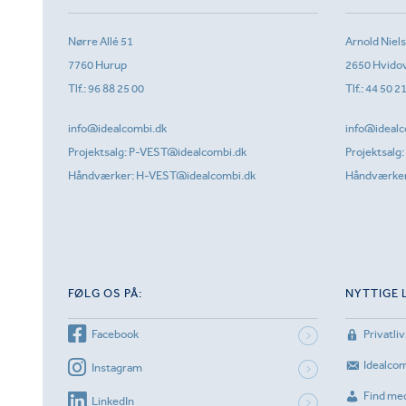
Nørre Allé 51
Arnold Niel
7760 Hurup
2650 Hvido
Tlf.:
96 88 25 00
Tlf.:
44 50 2
info@idealcombi.dk
info@idealc
Projektsalg:
P-VEST@idealcombi.dk
Projektsalg:
Håndværker:
H-VEST@idealcombi.dk
Håndværke
FØLG OS PÅ:
NYTTIGE 
Facebook
Privatliv
Idealco
Instagram
Find me
LinkedIn