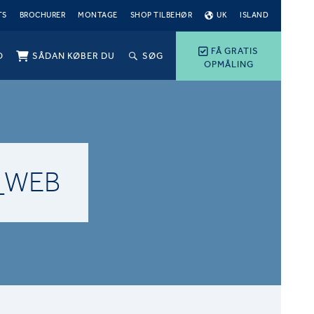
TS
BROCHURER
MONTAGE
SHOP TILBEHØR
UK
ISLAND
FÅ GRATIS
O
SÅDAN KØBER DU
SØG
OPMÅLING
)_WEB