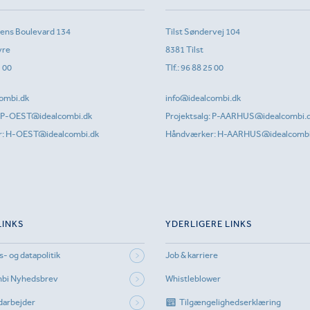
sens Boulevard 134
Tilst Søndervej 104
vre
8381 Tilst
1 00
Tlf.:
96 88 25 00
ombi.dk
info@idealcombi.dk
P-OEST@idealcombi.dk
Projektsalg:
P-AARHUS@idealcombi.
r:
H-OEST@idealcombi.dk
Håndværker:
H-AARHUS@idealcombi
LINKS
YDERLIGERE LINKS
s- og datapolitik
Job & karriere
mbi Nyhedsbrev
Whistleblower
darbejder
Tilgængelighedserklæring