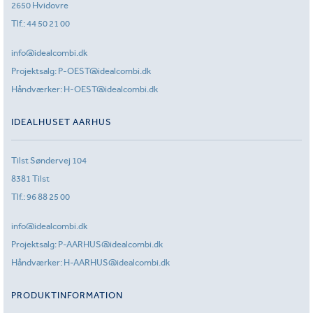
2650 Hvidovre
Tlf.:
44 50 21 00
info@idealcombi.dk
Projektsalg:
P-OEST@idealcombi.dk
Håndværker:
H-OEST@idealcombi.dk
IDEALHUSET AARHUS
Tilst Søndervej 104
8381 Tilst
Tlf.:
96 88 25 00
info@idealcombi.dk
Projektsalg:
P-AARHUS@idealcombi.dk
Håndværker:
H-AARHUS@idealcombi.dk
PRODUKTINFORMATION