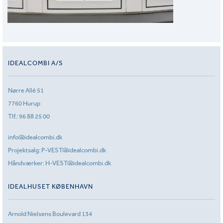
IDEALCOMBI A/S
Nørre Allé 51
7760 Hurup
Tlf.:
96 88 25 00
info@idealcombi.dk
Projektsalg:
P-VEST@idealcombi.dk
Håndværker:
H-VEST@idealcombi.dk
IDEALHUSET KØBENHAVN
Arnold Nielsens Boulevard 134