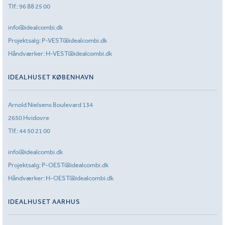
Tlf.:
96 88 25 00
info@idealcombi.dk
Projektsalg:
P-VEST@idealcombi.dk
Håndværker:
H-VEST@idealcombi.dk
IDEALHUSET KØBENHAVN
Arnold Nielsens Boulevard 134
2650 Hvidovre
Tlf.:
44 50 21 00
info@idealcombi.dk
Projektsalg:
P-OEST@idealcombi.dk
Håndværker:
H-OEST@idealcombi.dk
IDEALHUSET AARHUS