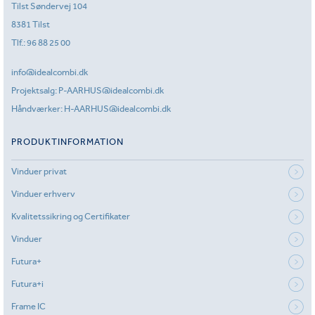
Tilst Søndervej 104
8381 Tilst
Tlf.:
96 88 25 00
info@idealcombi.dk
Projektsalg:
P-AARHUS@idealcombi.dk
Håndværker:
H-AARHUS@idealcombi.dk
PRODUKTINFORMATION
Vinduer privat
Vinduer erhverv
Kvalitetssikring og Certifikater
Vinduer
Futura+
Futura+i
Frame IC