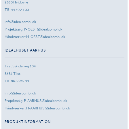
2650 Hvidovre
Tlf.:
44 50 21 00
info@idealcombi.dk
Projektsalg:
P-OEST@idealcombi.dk
Håndværker:
H-OEST@idealcombi.dk
IDEALHUSET AARHUS
Tilst Søndervej 104
8381 Tilst
Tlf.:
96 88 25 00
info@idealcombi.dk
Projektsalg:
P-AARHUS@idealcombi.dk
Håndværker:
H-AARHUS@idealcombi.dk
PRODUKTINFORMATION