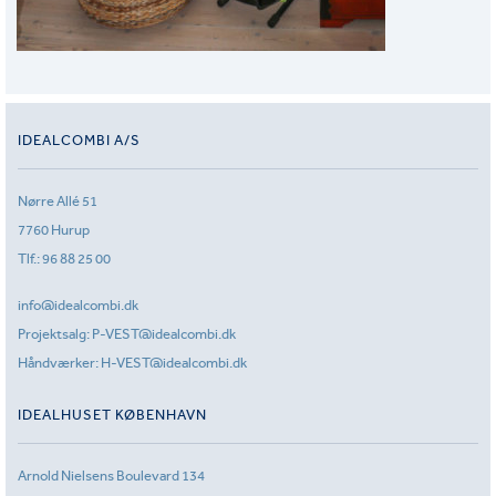
IDEALCOMBI A/S
Nørre Allé 51
7760 Hurup
Tlf.:
96 88 25 00
info@idealcombi.dk
Projektsalg:
P-VEST@idealcombi.dk
Håndværker:
H-VEST@idealcombi.dk
IDEALHUSET KØBENHAVN
Arnold Nielsens Boulevard 134