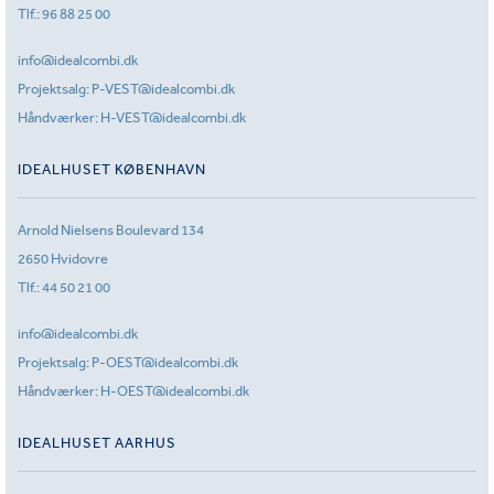
Tlf.:
96 88 25 00
info@idealcombi.dk
Projektsalg:
P-VEST@idealcombi.dk
Håndværker:
H-VEST@idealcombi.dk
IDEALHUSET KØBENHAVN
Arnold Nielsens Boulevard 134
2650 Hvidovre
Tlf.:
44 50 21 00
info@idealcombi.dk
Projektsalg:
P-OEST@idealcombi.dk
Håndværker:
H-OEST@idealcombi.dk
IDEALHUSET AARHUS