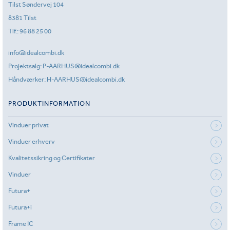
Tilst Søndervej 104
8381 Tilst
Tlf.:
96 88 25 00
info@idealcombi.dk
Projektsalg:
P-AARHUS@idealcombi.dk
Håndværker:
H-AARHUS@idealcombi.dk
PRODUKTINFORMATION
Vinduer privat
Vinduer erhverv
Kvalitetssikring og Certifikater
Vinduer
Futura+
Futura+i
Frame IC