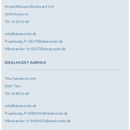
Arnold Nielsens Boulevard 134
2650 Hvidovre
Tlf.:
44 50 21 00
info@idealcombi.dk
Projektsalg:
P-OEST@idealcombi.dk
Håndværker:
H-OEST@idealcombi.dk
IDEALHUSET AARHUS
Tilst Søndervej 104
8381 Tilst
Tlf.:
96 88 25 00
info@idealcombi.dk
Projektsalg:
P-AARHUS@idealcombi.dk
Håndværker:
H-AARHUS@idealcombi.dk