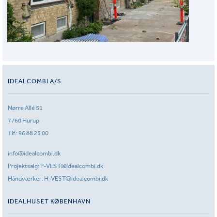
IDEALCOMBI A/S
Nørre Allé 51
7760 Hurup
Tlf.:
96 88 25 00
info@idealcombi.dk
Projektsalg:
P-VEST@idealcombi.dk
Håndværker:
H-VEST@idealcombi.dk
IDEALHUSET KØBENHAVN