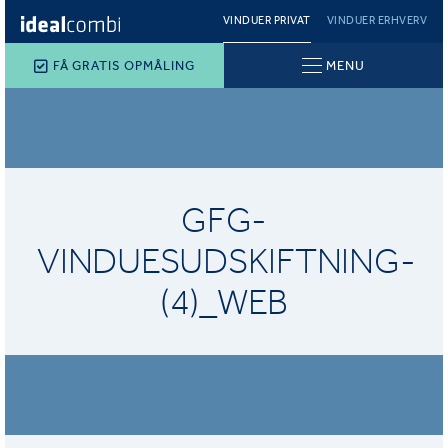
VINDUER PRIVAT
VINDUER ERHVERV
FÅ GRATIS OPMÅLING
MENU
GFG-
VINDUESUDSKIFTNING-
(4)_WEB