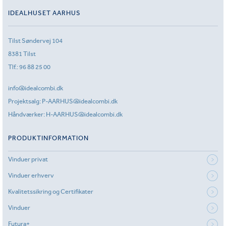
IDEALHUSET AARHUS
Tilst Søndervej 104
8381 Tilst
Tlf.:
96 88 25 00
info@idealcombi.dk
Projektsalg:
P-AARHUS@idealcombi.dk
Håndværker:
H-AARHUS@idealcombi.dk
PRODUKTINFORMATION
Vinduer privat
Vinduer erhverv
Kvalitetssikring og Certifikater
Vinduer
Futura+