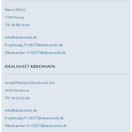
Nørre Allé 51
7760 Hurup
Tlf.:
96 88 25 00
info@idealcombi.dk
Projektsalg:
P-VEST@idealcombi.dk
Håndværker:
H-VEST@idealcombi.dk
IDEALHUSET KØBENHAVN
Arnold Nielsens Boulevard 134
2650 Hvidovre
Tlf.:
44 50 21 00
info@idealcombi.dk
Projektsalg:
P-OEST@idealcombi.dk
Håndværker:
H-OEST@idealcombi.dk