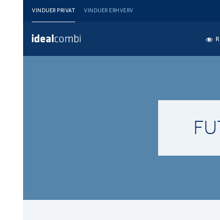
VINDUER PRIVAT
VINDUER ERHVERV
R
FU