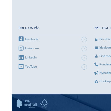
FØLG OS PÅ:
NYTTIGE 
Facebook
Privatliv
Idealco
Instagram
Find me
LinkedIn
Kundese
YouTube
Nyhede
Cookiepo