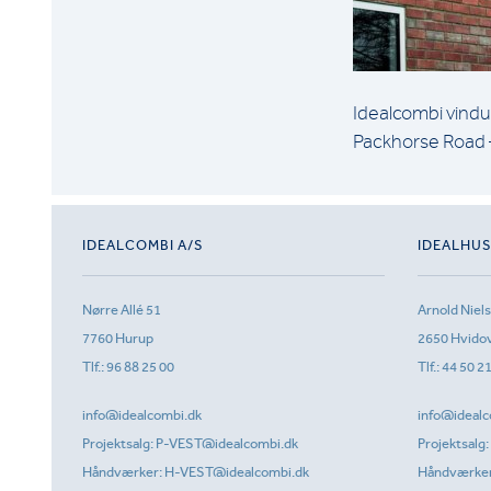
Idealcombi vindu
Packhorse Road –
IDEALCOMBI A/S
IDEALHU
Nørre Allé 51
Arnold Niel
7760 Hurup
2650 Hvido
Tlf.:
96 88 25 00
Tlf.:
44 50 2
info@idealcombi.dk
info@idealc
Projektsalg:
P-VEST@idealcombi.dk
Projektsalg:
Håndværker:
H-VEST@idealcombi.dk
Håndværke