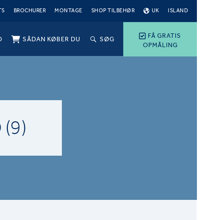
TS
BROCHURER
MONTAGE
SHOP TILBEHØR
UK
ISLAND
FÅ GRATIS
O
SÅDAN KØBER DU
SØG
OPMÅLING
(9)