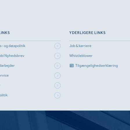
LINKS
YDERLIGERE LINKS
s- og datapolitik
Job & karriere
mbi Nyhedsbrev
Whistleblower
darbejder
Tilgængelighedserklæring
rvice
r
litik