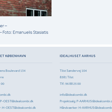
er –
 Foto: Emanuelis Stasiatis
SET KØBENHAVN
IDEALHUSET AARHUS
sens Boulevard 134
Tilst Søndervej 104
vre
8381 Tilst
1 00
Tlf.:
96 88 25 00
ombi.dk
info@idealcombi.dk
P-OEST@idealcombi.dk
Projektsalg:
P-AARHUS@idealcombi.
r:
H-OEST@idealcombi.dk
Håndværker:
H-AARHUS@idealcombi