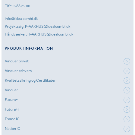
Tlf.:
96 88 25 00
info@idealcombi.dk
Projektsalg:
P-AARHUS@idealcombi.dk
Håndværker:
H-AARHUS@idealcombi.dk
PRODUKTINFORMATION
Vinduer privat
Vinduer erhverv
Kvalitetssikring og Certifikater
Vinduer
Futura+
Futura+i
Frame IC
Nation IC