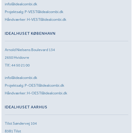
info@idealcombi.dk
Projektsalg:
P-VEST@idealcombi.dk
Håndværker:
H-VEST@idealcombi.dk
IDEALHUSET KØBENHAVN
Arnold Nielsens Boulevard 134
2650 Hvidovre
Tlf.:
44 50 21 00
info@idealcombi.dk
Projektsalg:
P-OEST@idealcombi.dk
Håndværker:
H-OEST@idealcombi.dk
IDEALHUSET AARHUS
Tilst Søndervej 104
8381 Tilst