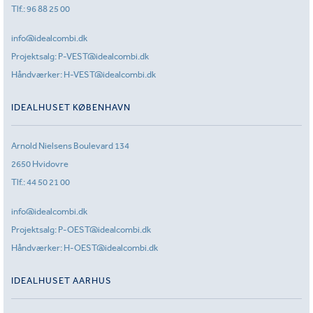
Tlf.:
96 88 25 00
info@idealcombi.dk
Projektsalg:
P-VEST@idealcombi.dk
Håndværker:
H-VEST@idealcombi.dk
IDEALHUSET KØBENHAVN
Arnold Nielsens Boulevard 134
2650 Hvidovre
Tlf.:
44 50 21 00
info@idealcombi.dk
Projektsalg:
P-OEST@idealcombi.dk
Håndværker:
H-OEST@idealcombi.dk
IDEALHUSET AARHUS