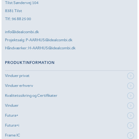
Tilst Søndervej 104
8381 Tilst
Tlf.:
96 88 25 00
info@idealcombi.dk
Projektsalg:
P-AARHUS@idealcombi.dk
Håndværker:
H-AARHUS@idealcombi.dk
PRODUKTINFORMATION
Vinduer privat
Vinduer erhverv
Kvalitetssikring og Certifikater
Vinduer
Futura+
Futura+i
Frame IC