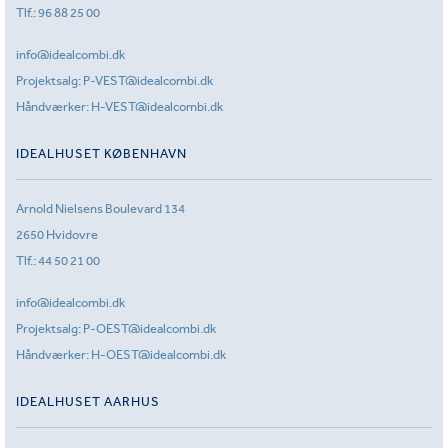
Tlf.:
96 88 25 00
info@idealcombi.dk
Projektsalg:
P-VEST@idealcombi.dk
Håndværker:
H-VEST@idealcombi.dk
IDEALHUSET KØBENHAVN
Arnold Nielsens Boulevard 134
2650 Hvidovre
Tlf.:
44 50 21 00
info@idealcombi.dk
Projektsalg:
P-OEST@idealcombi.dk
Håndværker:
H-OEST@idealcombi.dk
IDEALHUSET AARHUS