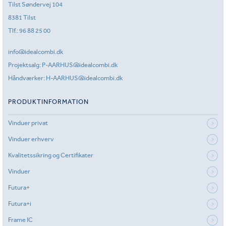
Tilst Søndervej 104
8381 Tilst
Tlf.:
96 88 25 00
info@idealcombi.dk
Projektsalg:
P-AARHUS@idealcombi.dk
Håndværker:
H-AARHUS@idealcombi.dk
PRODUKTINFORMATION
Vinduer privat
Vinduer erhverv
Kvalitetssikring og Certifikater
Vinduer
Futura+
Futura+i
Frame IC